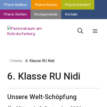
Springe
Pfarrei Bellikon
Pfarrei Künten
Pfarrei Rohrdorf
zum
Inhalt
Pfarrei Stetten
Kirchgemeinde
Kontakt
Men
Home
|
6. Klasse RU Nidi
6. Klasse RU Nidi
Unsere Welt-Schöpfung