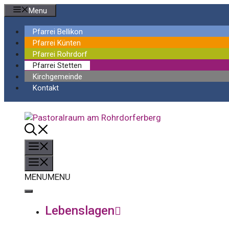
Springe
Menu
zum
Inhalt
Pfarrei Bellikon
Pfarrei Künten
Pfarrei Rohrdorf
Pfarrei Stetten
Kirchgemeinde
Kontakt
Menü
Menü
MENU
MENU
Lebenslagen