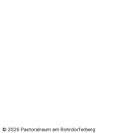
pfarramt.rohrdorf@kathrb.ch
© 2026 Pastoralraum am Rohrdorferberg