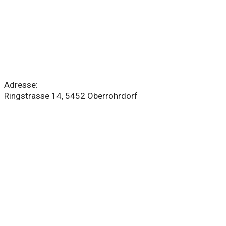
10 Jahre Pastoralraum am Rohrdorferberg
Adresse:
Ringstrasse 14, 5452 Oberrohrdorf