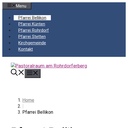
Springe
Menu
zum
Inhalt
Pfarrei Bellikon
Pfarrei Künten
Pfarrei Rohrdorf
Pfarrei Stetten
Kirchgemeinde
Kontakt
Menü
Home
|
Pfarrei Bellikon