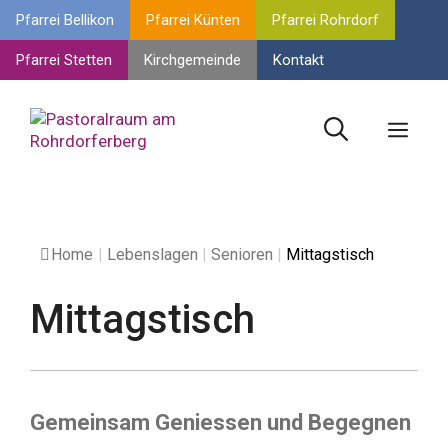
Springe
Pfarrei Bellikon
Pfarrei Künten
Pfarrei Rohrdorf
zum
Inhalt
Pfarrei Stetten
Kirchgemeinde
Kontakt
Men
Home
|
Lebenslagen
|
Senioren
|
Mittagstisch
Mittagstisch
Gemeinsam Geniessen und Begegnen