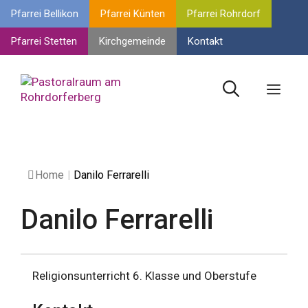
Springe
Pfarrei Bellikon
Pfarrei Künten
Pfarrei Rohrdorf
zum
Inhalt
Pfarrei Stetten
Kirchgemeinde
Kontakt
Men
Home
|
Danilo Ferrarelli
Danilo Ferrarelli
Religionsunterricht 6. Klasse und Oberstufe