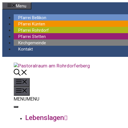
Springe
Menu
zum
Inhalt
Pfarrei Bellikon
Pfarrei Künten
Pfarrei Rohrdorf
Pfarrei Stetten
Kirchgemeinde
Kontakt
Menü
Menü
MENU
MENU
Lebenslagen