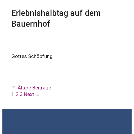
Erlebnishalbtag auf dem
Bauernhof
Gottes Schöpfung.
Ältere Beiträge
Page
Page
Page
1
2
3
Next
→