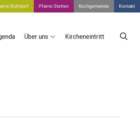
arrei Rohrdorf
Pfarrei Stetten
Kirchgemeinde
Kontakt
genda
Über uns
Kircheneintritt