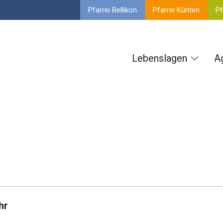
Pfarrei Bellikon
Pfarrei Künten
Pf
Lebenslagen
A
hr