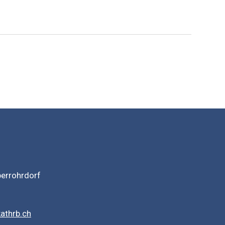
berrohrdorf
athrb.ch