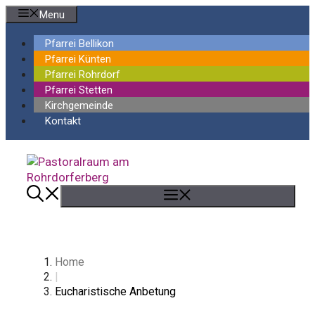
Springe
Menu
zum
Inhalt
Pfarrei Bellikon
Pfarrei Künten
Pfarrei Rohrdorf
Pfarrei Stetten
Kirchgemeinde
Kontakt
Menü
Home
|
Eucharistische Anbetung