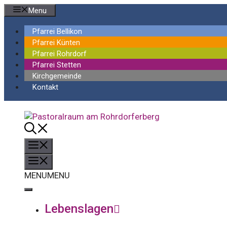
Springe
Menu
zum
Inhalt
Pfarrei Bellikon
Pfarrei Künten
Pfarrei Rohrdorf
Pfarrei Stetten
Kirchgemeinde
Kontakt
Menü
Menü
MENU
MENU
Lebenslagen