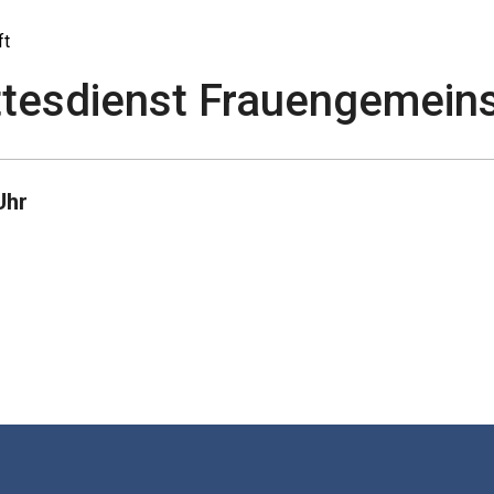
ft
ottesdienst Frauengemein
Uhr