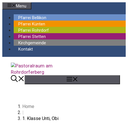
Springe
Menu
zum
Inhalt
Pfarrei Bellikon
Pfarrei Künten
Pfarrei Rohrdorf
Pfarrei Stetten
Kirchgemeinde
Kontakt
Menü
Home
|
1. Klasse Unti, Obi