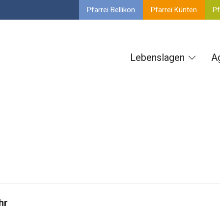
Pfarrei Bellikon
Pfarrei Künten
Pf
Lebenslagen
A
hr