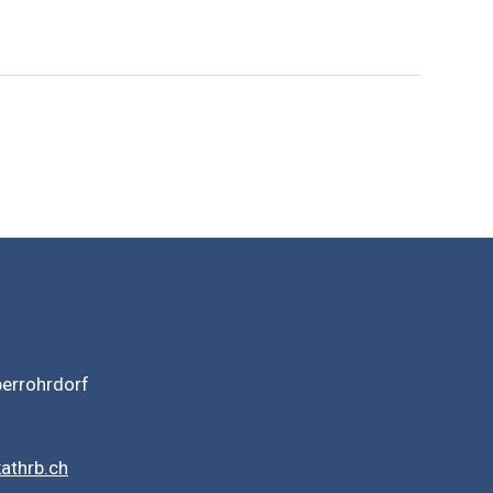
berrohrdorf
athrb.ch