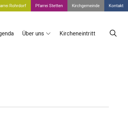
arrei Rohrdorf
Pfarrei Stetten
Kirchgemeinde
Kontakt
genda
Über uns
Kircheneintritt