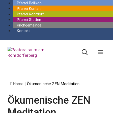
Springe
Pfarrei Bellikon
zum
Pfarrei Künten
Inhalt
Pfarrei Rohrdorf
Pfarrei Stetten
Kirchgemeinde
Kontakt
Men
Home
|
Ökumenische ZEN Meditation
Ökumenische ZEN
Meditation