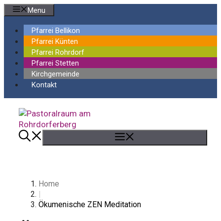
Springe
Menu
zum
Inhalt
Pfarrei Bellikon
Pfarrei Künten
Pfarrei Rohrdorf
Pfarrei Stetten
Kirchgemeinde
Kontakt
Menü
Home
|
Ökumenische ZEN Meditation