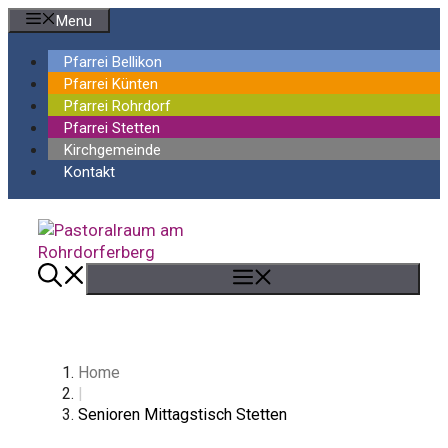
Springe
Menu
zum
Inhalt
Pfarrei Bellikon
Pfarrei Künten
Pfarrei Rohrdorf
Pfarrei Stetten
Kirchgemeinde
Kontakt
Menü
Home
|
Senioren Mittagstisch Stetten