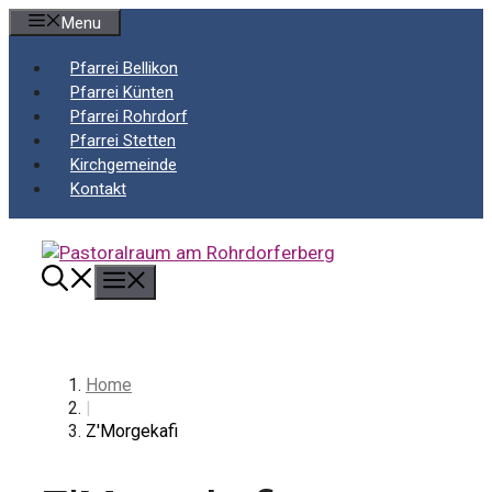
Springe
Menu
zum
Inhalt
Pfarrei Bellikon
Pfarrei Künten
Pfarrei Rohrdorf
Pfarrei Stetten
Kirchgemeinde
Kontakt
Menü
Home
|
Z'Morgekafi