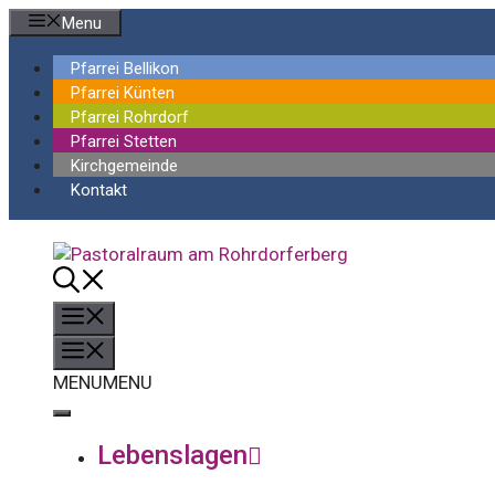
Springe
Menu
zum
Inhalt
Pfarrei Bellikon
Pfarrei Künten
Pfarrei Rohrdorf
Pfarrei Stetten
Kirchgemeinde
Kontakt
Menü
Menü
MENU
MENU
Lebenslagen