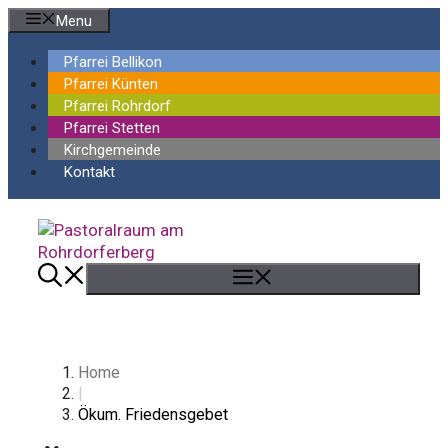
Springe
Menu
zum
Inhalt
Pfarrei Bellikon
Pfarrei Künten
Pfarrei Rohrdorf
Pfarrei Stetten
Kirchgemeinde
Kontakt
Menü
Home
|
Ökum. Friedensgebet