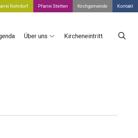
arrei Rohrdorf
Pfarrei Stetten
Kirchgemeinde
Kontakt
genda
Über uns
Kircheneintritt