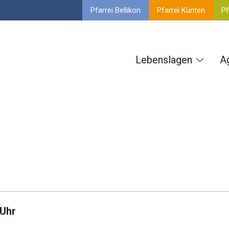
Pfarrei Bellikon
Pfarrei Künten
Pf
Lebenslagen
A
 Uhr