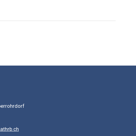
berrohrdorf
athrb.ch