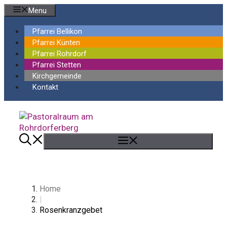
Springe
Menu
zum
Inhalt
Pfarrei Bellikon
Pfarrei Künten
Pfarrei Rohrdorf
Pfarrei Stetten
Kirchgemeinde
Kontakt
Menü
Home
|
Rosenkranzgebet