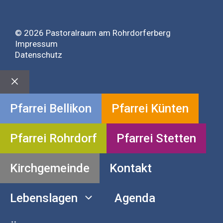
© 2026 Pastoralraum am Rohrdorferberg
Impressum
Datenschutz
Close
Pfarrei Bellikon
Pfarrei Künten
Pfarrei Rohrdorf
Pfarrei Stetten
Kirchgemeinde
Kontakt
Lebenslagen
Agenda