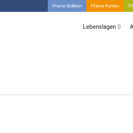
Pfarrei Bellikon
Pfarrei Künten
Pf
Lebenslagen
A