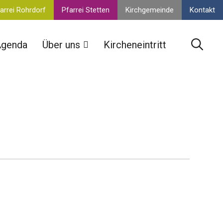
arrei Rohrdorf
Pfarrei Stetten
Kirchgemeinde
Kontakt
genda
Über uns
Kircheneintritt