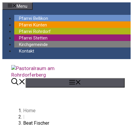
Springe
Menu
zum
Inhalt
Pfarrei Bellikon
Pfarrei Künten
Pfarrei Rohrdorf
Pfarrei Stetten
Kirchgemeinde
Kontakt
Menü
Home
|
Beat Fischer