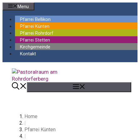
Springe
Menu
zum
Inhalt
Pfarrei Bellikon
Pfarrei Künten
Pfarrei Rohrdorf
Pfarrei Stetten
Kirchgemeinde
Kontakt
Menü
Home
|
Pfarrei Künten
|