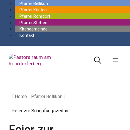
Springe
Pfarrei Bellikon
zum
Pfarrei Künten
Inhalt
Pfarrei Rohrdorf
Pfarrei Stetten
Kirchgemeinde
Kontakt
Men
Home
|
Pfarrei Bellikon
|
Feier zur Schöpfungszeit in...
Feier zur